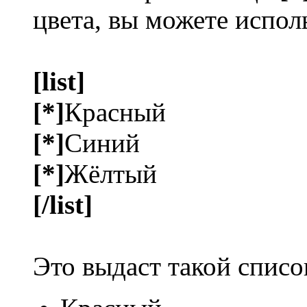
цвета, вы можете испол
[list]
[*]
Красный
[*]
Синий
[*]
Жёлтый
[/list]
Это выдаст такой списо